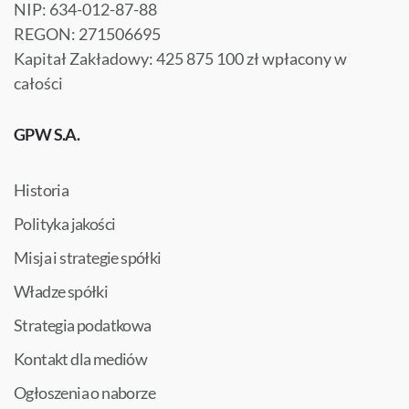
NIP: 634-012-87-88
REGON: 271506695
Kapitał Zakładowy: 425 875 100 zł wpłacony w
całości
GPW S.A.
Historia
Polityka jakości
Misja i strategie spółki
Władze spółki
Strategia podatkowa
Kontakt dla mediów
Ogłoszenia o naborze