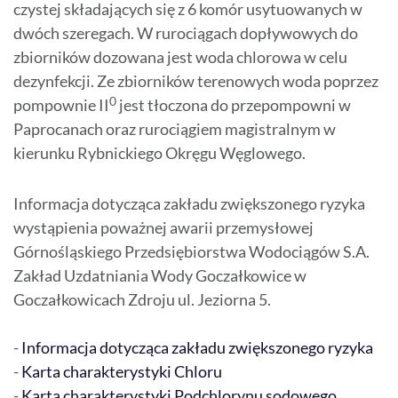
czystej składających się z 6 komór usytuowanych w
dwóch szeregach. W rurociągach dopływowych do
zbiorników dozowana jest woda chlorowa w celu
dezynfekcji. Ze zbiorników terenowych woda poprzez
0
pompownie II
jest tłoczona do przepompowni w
Paprocanach oraz rurociągiem magistralnym w
kierunku Rybnickiego Okręgu Węglowego.
Informacja dotycząca zakładu zwiększonego ryzyka
wystąpienia poważnej awarii przemysłowej
Górnośląskiego Przedsiębiorstwa Wodociągów S.A.
Zakład Uzdatniania Wody Goczałkowice w
Goczałkowicach Zdroju ul. Jeziorna 5.
-
Informacja dotycząca zakładu zwiększonego ryzyka
-
Karta charakterystyki Chloru
-
Karta charakterystyki Podchlorynu sodowego