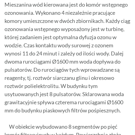
Mieszanina wód kierowana jest do komór wstępnego
ozonowania. Wykonano 4 niezależnie pracujące
komory umieszczone w dwóch zbiornikach. Każdy ciąg
ozonowania wstępnego wyposażony jest w turbinę,
której zadaniem jest optymalna dyfuzja ozonu w
wodzie. Czas kontaktu wody surowej z ozonem
wynosi 11 do 24 minut i zależy od ilości wody. Dalej
dwoma rurociągami Ø1600 mm woda dopływa do
pulsatorów. Do rurociągów tych wprowadzane są
reagenty, tj. roztwór siarczanu glinu i okresowo
roztwór polielektrolitu. W budynku tym
usytuowanych jest 8 pulsatorów. Sklarowana woda
grawitacyjnie spływa czterema rurociągami Ø1600
mm do budynku piaskowych filtrów pośpiesznych.
W obiekcie wybudowano 8 segmentów po pięć
komór filtracyjnych w każdym. Powierzchnia złoża