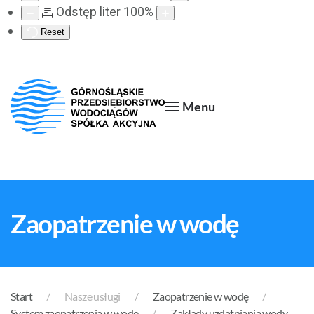
Odstęp liter
100
%
Reset
Menu
Zaopatrzenie w wodę
Start
Nasze usługi
Zaopatrzenie w wodę
System zaopatrzenia w wodę
Zakłady uzdatniania wody