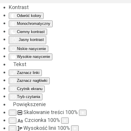
Kontrast
Odwróć kolory
Monochromatyczny
Ciemny kontrast
Jasny kontrast
Niskie nasycenie
Wysokie nasycenie
Tekst
Zaznacz linki
Zaznacz nagłówki
Czytnik ekranu
Tryb czytania
Powiększenie
Skalowanie treści
100
%
Czcionka
100
%
Aa
Wysokość linii
100
%