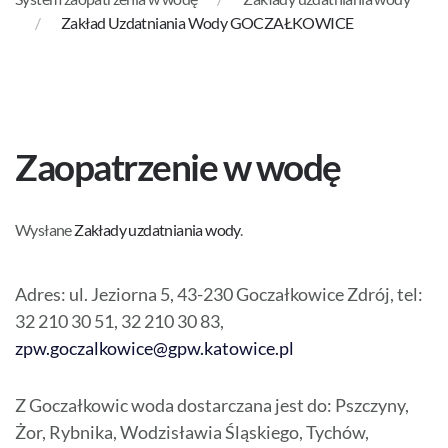
Zakład Uzdatniania Wody GOCZAŁKOWICE
Zaopatrzenie w wodę
Wysłane
Zakłady uzdatniania wody
.
Adres: ul. Jeziorna 5, 43-230 Goczałkowice Zdrój, tel:
32 210 30 51, 32 210 30 83,
zpw.goczalkowice@gpw.katowice.pl
Z Goczałkowic woda dostarczana jest do: Pszczyny,
Żor, Rybnika, Wodzisławia Śląskiego, Tychów,