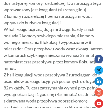
do następnej komory rozdzielczej. Do rurociągu tego
wprowadzony jest koagulant (siarczan glinu).
Z komory rozdzielczej trzema rurociągami woda
wpływa do budynku koagulacji.
W hali koagulacji znajdują się 3 ciągi, każdy z nich
posiada 2 komory szybkiego mieszania, 4 komory
wolnego mieszania (flokulacji) wyposażone w 8
mieszadeł. Czas przepływu wody wraz z koagulantem
w komorach szybkiego mieszania wynosi 3 minuty,
natomiast czas przepływu przez komory flokulacji 30
minut.
Z hali koagulacji woda przepływa 3 rurociągami do 3
osadników pokoagulacyjnych poziomych o długości
82 m każdy. Tu czas zatrzymania wynosi przy pełnej
wydajności stacji 1 godzinę i 45 minut.Z osadników
sklarowana woda przepływa poprzez komorę
rozdzielczą dwoma rurociągami na filtry piaskowe