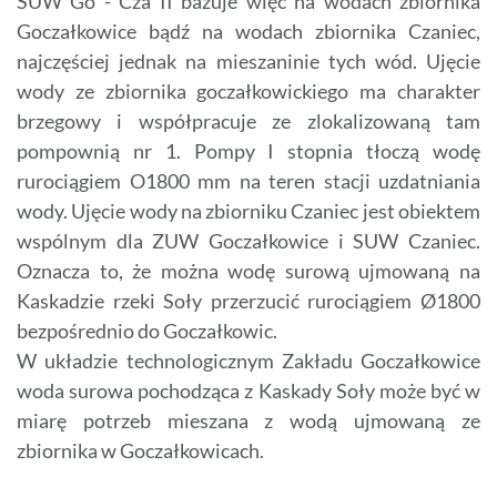
SUW Go - Cza II bazuje więc na wodach zbiornika
Goczałkowice bądź na wodach zbiornika Czaniec,
najczęściej jednak na mieszaninie tych wód. Ujęcie
wody ze zbiornika goczałkowickiego ma charakter
brzegowy i współpracuje ze zlokalizowaną tam
pompownią nr 1. Pompy I stopnia tłoczą wodę
rurociągiem O1800 mm na teren stacji uzdatniania
wody. Ujęcie wody na zbiorniku Czaniec jest obiektem
wspólnym dla ZUW Goczałkowice i SUW Czaniec.
Oznacza to, że można wodę surową ujmowaną na
Kaskadzie rzeki Soły przerzucić rurociągiem Ø1800
bezpośrednio do Goczałkowic.
W układzie technologicznym Zakładu Goczałkowice
woda surowa pochodząca z Kaskady Soły może być w
miarę potrzeb mieszana z wodą ujmowaną ze
zbiornika w Goczałkowicach.