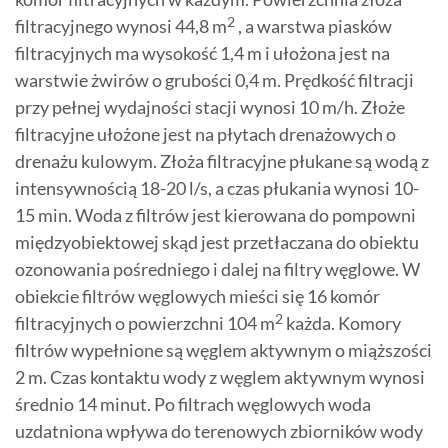
2
filtracyjnego wynosi 44,8 m
, a warstwa piasków
filtracyjnych ma wysokość 1,4 m i ułożona jest na
warstwie żwirów o grubości 0,4 m. Prędkość filtracji
przy pełnej wydajności stacji wynosi 10 m/h. Złoże
filtracyjne ułożone jest na płytach drenażowych o
drenażu kulowym. Złoża filtracyjne płukane są wodą z
intensywnością 18-20 l/s, a czas płukania wynosi 10-
15 min. Woda z filtrów jest kierowana do pompowni
międzyobiektowej skąd jest przetłaczana do obiektu
ozonowania pośredniego i dalej na filtry węglowe. W
obiekcie filtrów węglowych mieści się 16 komór
2
filtracyjnych o powierzchni 104 m
każda. Komory
filtrów wypełnione są węglem aktywnym o miąższości
2 m. Czas kontaktu wody z węglem aktywnym wynosi
średnio 14 minut. Po filtrach węglowych woda
uzdatniona wpływa do terenowych zbiorników wody