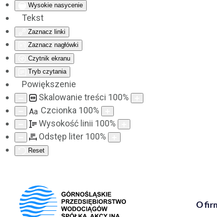
Wysokie nasycenie
Tekst
Zaznacz linki
Zaznacz nagłówki
Czytnik ekranu
Tryb czytania
Powiększenie
Skalowanie treści
100
%
Czcionka
100
%
Aa
Wysokość linii
100
%
Odstęp liter
100
%
Reset
O fir