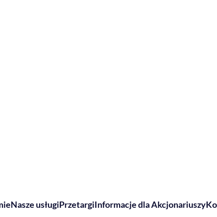
mie
Nasze usługi
Przetargi
Informacje dla Akcjonariuszy
Ko