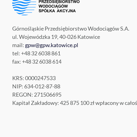
Górnośląskie Przedsiębiorstwo Wodociągów S.A.
ul. Wojewódzka 19, 40-026 Katowice
mail:
gpw@gpw.katowice.pl
tel: +48 32 6038 861
fax: +48 32 6038 614
KRS: 0000247533
NIP: 634-012-87-88
REGON: 271506695
Kapitał Zakładowy: 425 875 100 zł wpłacony w całoś