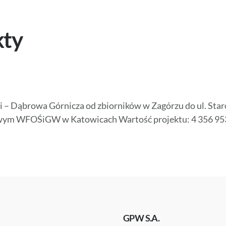
kty
 Dąbrowa Górnicza od zbiorników w Zagórzu do ul. Staroc
nsowym WFOŚiGW w Katowicach Wartość projektu: 4 356 953
GPW S.A.