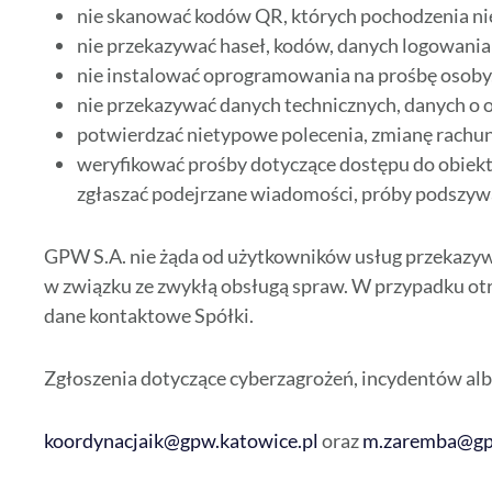
nie skanować kodów QR, których pochodzenia ni
nie przekazywać haseł, kodów, danych logowani
nie instalować oprogramowania na prośbę osoby,
nie przekazywać danych technicznych, danych o
potwierdzać nietypowe polecenia, zmianę rachun
weryfikować prośby dotyczące dostępu do obiek
zgłaszać podejrzane wiadomości, próby podszywan
GPW S.A. nie żąda od użytkowników usług przekazy
w związku ze zwykłą obsługą spraw. W przypadku otr
dane kontaktowe Spółki.
Zgłoszenia dotyczące cyberzagrożeń, incydentów al
koordynacjaik@gpw.katowice.pl
oraz
m.zaremba@gp