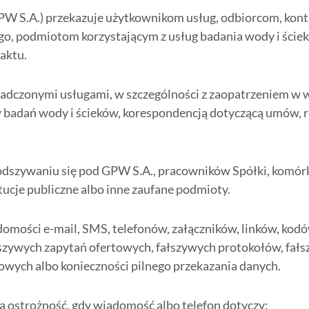
PW S.A.) przekazuje użytkownikom usług, odbiorcom, ko
ego, podmiotom korzystającym z usług badania wody i ś
aktu.
iadczonymi usługami, w szczególności z zaopatrzeniem w 
badań wody i ścieków, korespondencją dotyczącą umów, ro
odszywaniu się pod GPW S.A., pracowników Spółki, komór
ucje publiczne albo inne zaufane podmioty.
ości e-mail, SMS, telefonów, załączników, linków, kodów
szywych zapytań ofertowych, fałszywych protokołów, fał
sowych albo konieczności pilnego przekazania danych.
 ostrożność, gdy wiadomość albo telefon dotyczy: