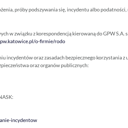
enia, próby podszywania się, incydentu albo podatności, n
ych w związku z korespondencją kierowaną do GPW S.A. s
gpw.katowice.pl/o-firmie/rodo
iu incydentów oraz zasadach bezpiecznego korzystania z u
pieczeństwa oraz organów publicznych:
 NASK:
zanie-incydentow