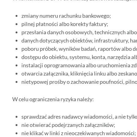
zmiany numeru rachunku bankowego;
pilnej płatności albo korekty faktury;
przesłania danych osobowych, technicznych albo
danych dotyczących obiektów, infrastruktury, 
poboru próbek, wyników badań, raportów albo 
dostępu do obiektu, systemu, konta, narzędzia a
instalacji oprogramowania albo uruchomienia zd
otwarcia załącznika, kliknięcia linku albo zeska
nietypowej prośby o zachowanie poufności, pilnoś
W celu ograniczenia ryzyka należy:
sprawdzać adres nadawcy wiadomości, a nie tyl
nie otwierać podejrzanych załączników;
nie klikać w linki z nieoczekiwanych wiadomości;