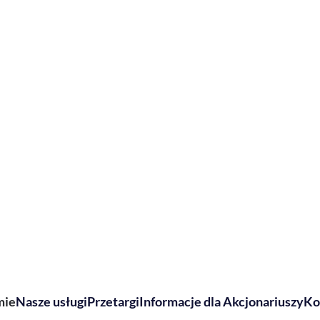
mie
Nasze usługi
Przetargi
Informacje dla Akcjonariuszy
Ko