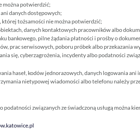
e można potwierdzić;
a ani danych dostępowych;
 której tożsamości nie można potwierdzić;
 obiektach, danych kontaktowych pracowników albo dokum
ku bankowego, pilne żądania płatności i prośby o dokume
tów, prac serwisowych, poboru próbek albo przekazania w
ia się, cyberzagrożenia, incydenty albo podatności zwią
wania haseł, kodów jednorazowych, danych logowania ani
zymania nietypowej wiadomości albo telefonu należy przer
bo podatności związanych ze świadczoną usługą można kie
w.katowice.pl