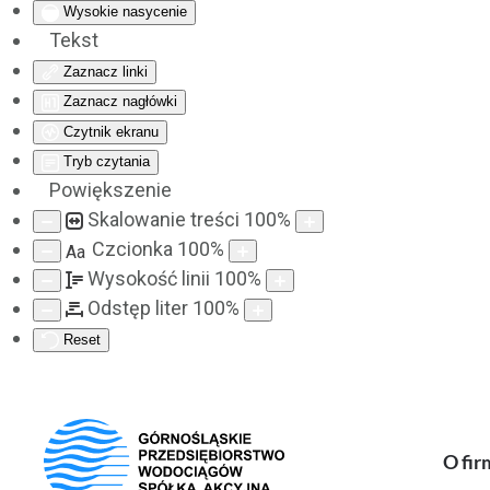
Wysokie nasycenie
Tekst
Zaznacz linki
Zaznacz nagłówki
Czytnik ekranu
Tryb czytania
Powiększenie
Skalowanie treści
100
%
Czcionka
100
%
Aa
Wysokość linii
100
%
Odstęp liter
100
%
Reset
O fir