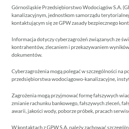
Górnośląskie Przedsiębiorstwo Wodociągów S.A. (G
kanalizacyjnym, jednostkom samorządu terytorialn
kontaktującym się ze GPW zasady bezpiecznego kont
Informacja dotyczy cyberzagrożeń związanych ze św
kontrahentów, zlecaniem i przekazywaniem wyników 
dokumentów.
Cyberzagrożenia mogą polegać w szczególności na p
przedsiębiorstwa wodociągowo-kanalizacyjne, instyt
Zagrożenia mogą przyjmować formę fałszywych wiadom
zmianie rachunku bankowego, fałszywych zleceń, fał
awarii, jakości wody, poborze próbek, pracach serwi
W kontaktach z GPW S.A. należy zachować szczególną