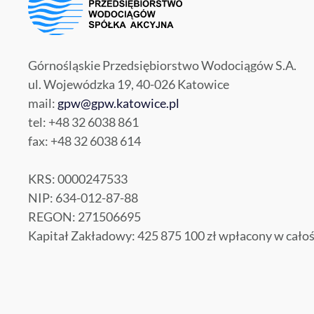
Górnośląskie Przedsiębiorstwo Wodociągów S.A.
ul. Wojewódzka 19, 40-026 Katowice
mail:
gpw@gpw.katowice.pl
tel: +48 32 6038 861
fax: +48 32 6038 614
KRS: 0000247533
NIP: 634-012-87-88
REGON: 271506695
Kapitał Zakładowy: 425 875 100 zł wpłacony w całoś