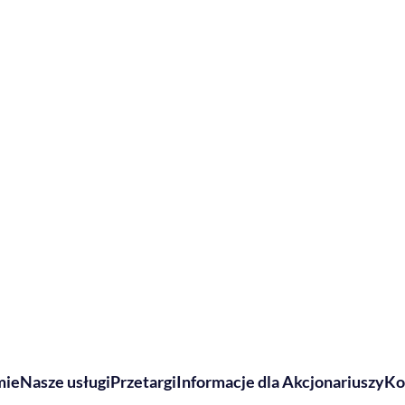
mie
Nasze usługi
Przetargi
Informacje dla Akcjonariuszy
Ko