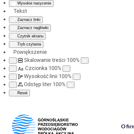
Wysokie nasycenie
Tekst
Zaznacz linki
Zaznacz nagłówki
Czytnik ekranu
Tryb czytania
Powiększenie
Skalowanie treści
100
%
Czcionka
100
%
Aa
Wysokość linii
100
%
Odstęp liter
100
%
Reset
O fir