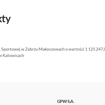
kty
ortowej w Zabrzu Makoszowach o wartości 1 125 247,00
w Katowicach
GPW S.A.