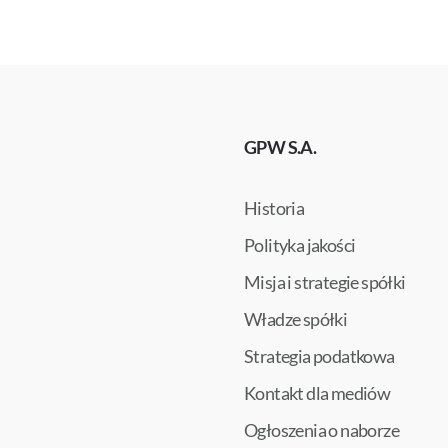
GPW S.A.
Historia
Polityka jakości
Misja i strategie spółki
Władze spółki
Strategia podatkowa
Kontakt dla mediów
Ogłoszenia o naborze