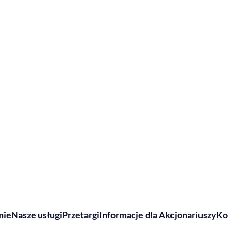
mie
Nasze usługi
Przetargi
Informacje dla Akcjonariuszy
Ko