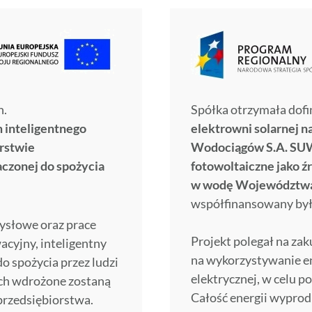
n.
Spółka otrzymała dofi
 inteligentnego
elektrowni solarnej n
rstwie
Wodociągów S.A. SUW
czonej do spożycia
fotowoltaiczne jako ź
w wodę Województwa
współfinansowany by
ysłowe oraz prace
Projekt polegał na za
acyjny, inteligentny
na wykorzystywanie ene
o spożycia przez ludzi
elektrycznej, w celu 
ych wdrożone zostaną
Całość energii wyprod
przedsiębiorstwa.