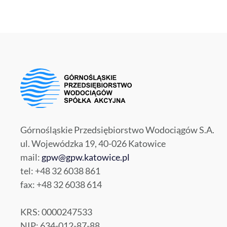
Górnośląskie Przedsiębiorstwo Wodociągów S.A.
ul. Wojewódzka 19, 40-026 Katowice
mail:
gpw@gpw.katowice.pl
tel: +48 32 6038 861
fax: +48 32 6038 614
KRS: 0000247533
NIP: 634-012-87-88