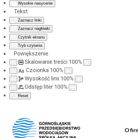
Wysokie nasycenie
Tekst
Zaznacz linki
Zaznacz nagłówki
Czytnik ekranu
Tryb czytania
Powiększenie
Skalowanie treści
100
%
Czcionka
100
%
Aa
Wysokość linii
100
%
Odstęp liter
100
%
Reset
O fir