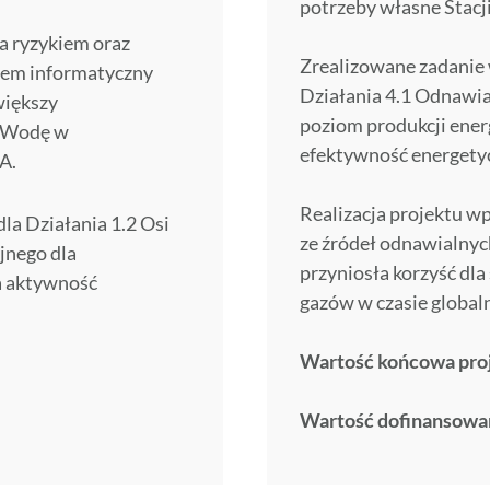
potrzeby własne Stac
a ryzykiem oraz
Zrealizowane zadanie 
stem informatyczny
Działania 4.1 Odnawial
większy
poziom produkcji ener
w Wodę w
efektywność energetyc
A.
Realizacja projektu w
dla Działania 1.2 Osi
ze źródeł odnawialnyc
jnego dla
przyniosła korzyść dla
a aktywność
gazów w czasie global
Wartość końcowa proje
Wartość dofinansowan