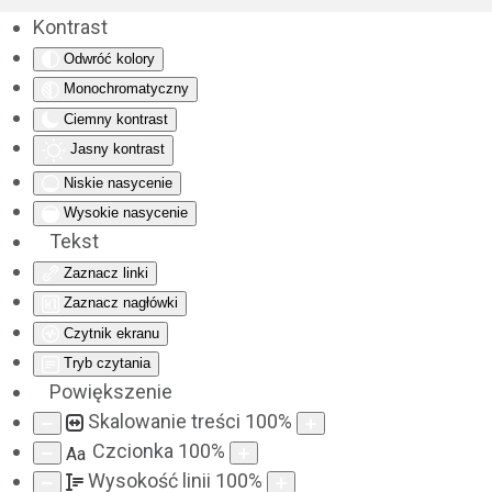
Kontrast
Odwróć kolory
Monochromatyczny
Ciemny kontrast
Jasny kontrast
Niskie nasycenie
Wysokie nasycenie
Tekst
Zaznacz linki
Zaznacz nagłówki
Czytnik ekranu
Tryb czytania
Powiększenie
Skalowanie treści
100
%
Czcionka
100
%
Aa
Wysokość linii
100
%