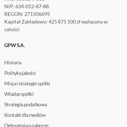
NIP: 634-012-87-88
REGON: 271506695
Kapitał Zakładowy: 425 875 100 zł wpłacony w
całości
GPW S.A.
Historia
Polityka jakości
Misja i strategie spółki
Władze spółki
Strategia podatkowa
Kontakt dla mediów
Ogłoszenia o naborze