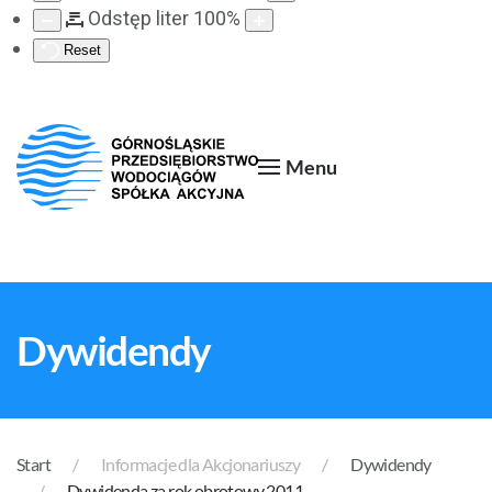
Odstęp liter
100
%
Reset
Menu
Dywidendy
Start
Informacje dla Akcjonariuszy
Dywidendy
Dywidenda za rok obrotowy 2011