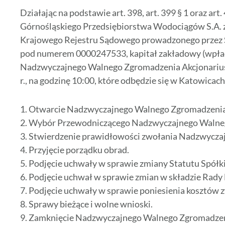
Działając na podstawie art. 398, art. 399 § 1 oraz art
Górnośląskiego Przedsiębiorstwa Wodociągów S.A. z
Krajowego Rejestru Sądowego prowadzonego przez 
pod numerem 0000247533, kapitał zakładowy (wpłac
Nadzwyczajnego Walnego Zgromadzenia Akcjonariusz
r., na godzinę 10:00, które odbędzie się w Katowicach
1. Otwarcie Nadzwyczajnego Walnego Zgromadzenia
2. Wybór Przewodniczącego Nadzwyczajnego Walne
3. Stwierdzenie prawidłowości zwołania Nadzwycza
4. Przyjęcie porządku obrad.
5. Podjęcie uchwały w sprawie zmiany Statutu Spółki
6. Podjęcie uchwał w sprawie zmian w składzie Rady 
7. Podjęcie uchwały w sprawie poniesienia kosztów
8. Sprawy bieżące i wolne wnioski.
9. Zamknięcie Nadzwyczajnego Walnego Zgromadzen