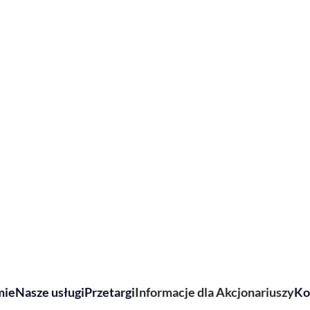
mie
Nasze usługi
Przetargi
Informacje dla Akcjonariuszy
Ko