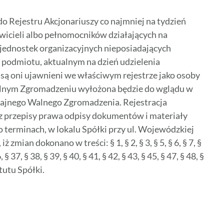
do Rejestru Akcjonariuszy co najmniej na tydzień
wicieli albo pełnomocników działających na
jednostek organizacyjnych nieposiadających
 podmiotu, aktualnym na dzień udzielenia
są oni ujawnieni we właściwym rejestrze jako osoby
alnym Zgromadzeniu wyłożona będzie do wglądu w
zajnego Walnego Zgromadzenia. Rejestracja
z przepisy prawa odpisy dokumentów i materiały
rminach, w lokalu Spółki przy ul. Wojewódzkiej
ian dokonano w treści: § 1, § 2, § 3, § 5, § 6, § 7, §
, § 37, § 38, § 39, § 40, § 41, § 42, § 43, § 45, § 47, § 48, §
tutu Spółki.