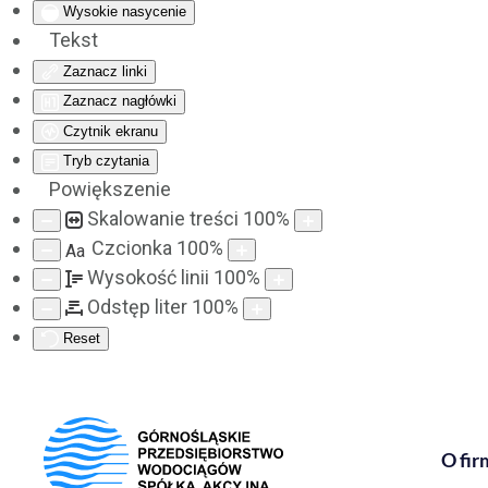
Wysokie nasycenie
Tekst
Zaznacz linki
Zaznacz nagłówki
Czytnik ekranu
Tryb czytania
Powiększenie
Skalowanie treści
100
%
Czcionka
100
%
Aa
Wysokość linii
100
%
Odstęp liter
100
%
Reset
O fir