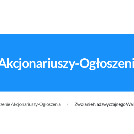
Akcjonariuszy-Ogłoszen
enie Akcjonariuszy-Ogłoszenia
Zwołanie Nadzwyczajnego Waln