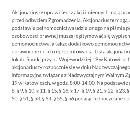
Akcjonariusze uprawnieni z akcji imiennych mają pra
przed odbyciem Zgromadzenia. Akcjonariusze mogą uc
podstawie pełnomocnictwa udzielonego na piśmie po
osobowości prawnej muszą legitymować się wypisem 
pełnomocnictwa, a także dodatkowo pełnomocnictwem 
uprawnione do ich reprezentowania. Lista akcjona
lokalu Spółki przy ul. Wojewódzkiej 19 w Katowicac
akcjonariuszy rozpocznie się w dniu Nadzwyczajneg
informacyjne związane z Nadzwyczajnym Walnym Zgr
19 w Katowicach, w godz. 8:00-14:00. Na podstawie art.
8, § 9, § 10, § 11, § 15, § 16, § 17, § 19, § 21, § 22, § 23, 
50, § 51, § 53, § 54, § 55, § 56 podając jednocześnie