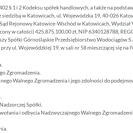
. 402 § 1 i 2 Kodeksu spółek handlowych, a także na podstawi
 siedzibą w Katowicach, ul. Wojewódzka 19, 40-026 Katow
Sąd Rejonowy Katowice-Wschód w Katowicach, Wydział V
ony w całości) 425.875.100,00 zł, NIP 6340128788, RE
y Spółki Górnośląskie Przedsiębiorstwo Wodociągów S.A.
 przy ul. Wojewódzkiej 19, w sali nr 58 mieszczącej się na
.
go Zgromadzenia.
jnego Walnego Zgromadzenia i jego zdolności do podejmo
.
Nadzorczej Spółki.
 zwołania i odbycia Nadzwyczajnego Walnego Zgromadzeni
ia.