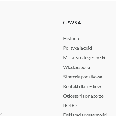
GPW S.A.
Historia
Polityka jakości
Misja i strategie spółki
Władze spółki
Strategia podatkowa
Kontakt dla mediów
Ogłoszenia o naborze
RODO
ci
Deklaracja dostępności