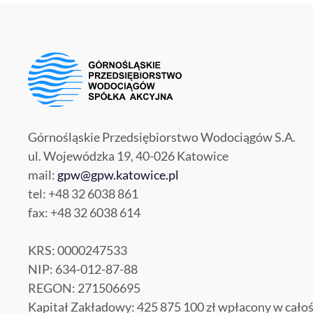
Górnośląskie Przedsiębiorstwo Wodociągów S.A.
ul. Wojewódzka 19, 40-026 Katowice
mail:
gpw@gpw.katowice.pl
tel: +48 32 6038 861
fax: +48 32 6038 614
KRS: 0000247533
NIP: 634-012-87-88
REGON: 271506695
Kapitał Zakładowy: 425 875 100 zł wpłacony w całoś