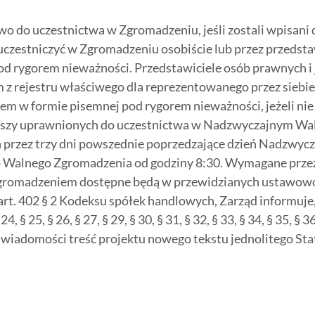
wo do uczestnictwa w Zgromadzeniu, jeśli zostali wpisani 
zestniczyć w Zgromadzeniu osobiście lub przez przedsta
d rygorem nieważności. Przedstawiciele osób prawnych i 
z rejestru właściwego dla reprezentowanego przez siebie
w formie pisemnej pod rygorem nieważności, jeżeli nie 
riuszy uprawnionych do uczestnictwa w Nadzwyczajnym W
h przez trzy dni powszednie poprzedzające dzień Nadzwyc
o Walnego Zgromadzenia od godziny 8:30. Wymagane prze
omadzeniem dostępne będą w przewidzianych ustawowo te
 402 § 2 Kodeksu spółek handlowych, Zarząd informuje, iż zm
§ 24, § 25, § 26, § 27, § 29, § 30, § 31, § 32, § 33, § 34, § 35, § 36
 do wiadomości treść projektu nowego tekstu jednolitego Sta