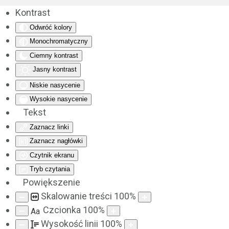
Kontrast
Odwróć kolory
Monochromatyczny
Ciemny kontrast
Jasny kontrast
Niskie nasycenie
Wysokie nasycenie
Tekst
Zaznacz linki
Zaznacz nagłówki
Czytnik ekranu
Tryb czytania
Powiększenie
Skalowanie treści
100
%
Czcionka
100
%
Aa
Wysokość linii
100
%