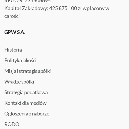
REGON: 271506695
Kapitał Zakładowy: 425 875 100 zł wpłacony w
całości
GPW S.A.
Historia
Polityka jakości
Misja i strategie spółki
Władze spółki
Strategia podatkowa
Kontakt dla mediów
Ogłoszenia o naborze
RODO