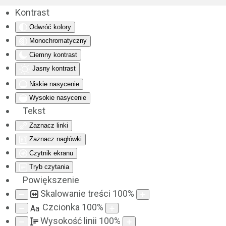
Kontrast
Odwróć kolory
Monochromatyczny
Ciemny kontrast
Jasny kontrast
Niskie nasycenie
Wysokie nasycenie
Tekst
Zaznacz linki
Zaznacz nagłówki
Czytnik ekranu
Tryb czytania
Powiększenie
Skalowanie treści
100
%
Czcionka
100
%
Aa
Wysokość linii
100
%