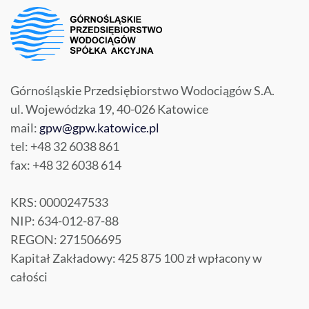
Górnośląskie Przedsiębiorstwo Wodociągów S.A.
ul. Wojewódzka 19, 40-026 Katowice
mail:
gpw@gpw.katowice.pl
tel: +48 32 6038 861
fax: +48 32 6038 614
KRS: 0000247533
NIP: 634-012-87-88
REGON: 271506695
Kapitał Zakładowy: 425 875 100 zł wpłacony w
całości