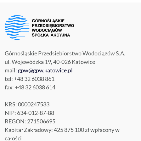
Górnośląskie Przedsiębiorstwo Wodociągów S.A.
ul. Wojewódzka 19, 40-026 Katowice
mail:
gpw@gpw.katowice.pl
tel: +48 32 6038 861
fax: +48 32 6038 614
KRS: 0000247533
NIP: 634-012-87-88
REGON: 271506695
Kapitał Zakładowy: 425 875 100 zł wpłacony w
całości