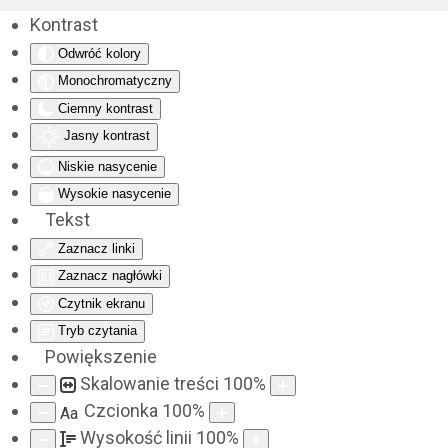
Kontrast
Odwróć kolory
Monochromatyczny
Ciemny kontrast
Jasny kontrast
Niskie nasycenie
Wysokie nasycenie
Tekst
Zaznacz linki
Zaznacz nagłówki
Czytnik ekranu
Tryb czytania
Powiększenie
Skalowanie treści
100
%
Czcionka
100
%
Aa
Wysokość linii
100
%