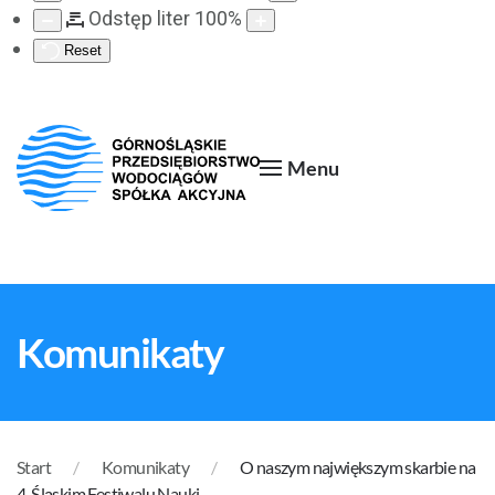
Odstęp liter
100
%
Reset
Menu
Komunikaty
Start
Komunikaty
O naszym największym skarbie na
4. Śląskim Festiwalu Nauki