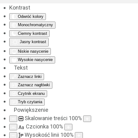
Kontrast
Odwróć kolory
Monochromatyczny
Ciemny kontrast
Jasny kontrast
Niskie nasycenie
Wysokie nasycenie
Tekst
Zaznacz linki
Zaznacz nagłówki
Czytnik ekranu
Tryb czytania
Powiększenie
Skalowanie treści
100
%
Czcionka
100
%
Aa
Wysokość linii
100
%