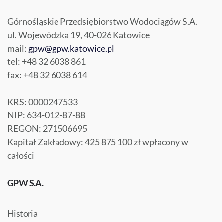
Górnośląskie Przedsiębiorstwo Wodociągów S.A.
ul. Wojewódzka 19, 40-026 Katowice
mail:
gpw@gpw.katowice.pl
tel: +48 32 6038 861
fax: +48 32 6038 614
KRS: 0000247533
NIP: 634-012-87-88
REGON: 271506695
Kapitał Zakładowy: 425 875 100 zł wpłacony w
całości
GPW S.A.
Historia