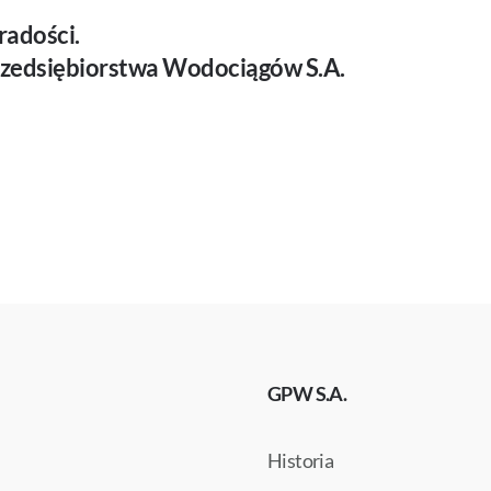
radości.
rzedsiębiorstwa Wodociągów S.A.
GPW S.A.
Historia