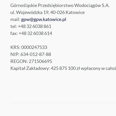
Górnośląskie Przedsiębiorstwo Wodociągów S.A.
ul. Wojewódzka 19, 40-026 Katowice
mail:
gpw@gpw.katowice.pl
tel: +48 32 6038 861
fax: +48 32 6038 614
KRS: 0000247533
NIP: 634-012-87-88
REGON: 271506695
Kapitał Zakładowy: 425 875 100 zł wpłacony w całoś