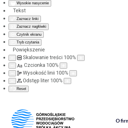
Wysokie nasycenie
Tekst
Zaznacz linki
Zaznacz nagłówki
Czytnik ekranu
Tryb czytania
Powiększenie
Skalowanie treści
100
%
Czcionka
100
%
Aa
Wysokość linii
100
%
Odstęp liter
100
%
Reset
O fir