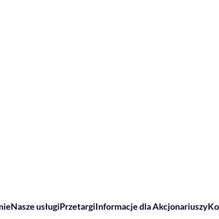
mie
Nasze usługi
Przetargi
Informacje dla Akcjonariuszy
Ko