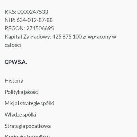
KRS: 0000247533
NIP: 634-012-87-88
REGON: 271506695
Kapitał Zakładowy: 425 875 100 zł wpłacony w
całości
GPW S.A.
Historia
Polityka jakości
Misja i strategie spółki
Władze spółki
Strategia podatkowa