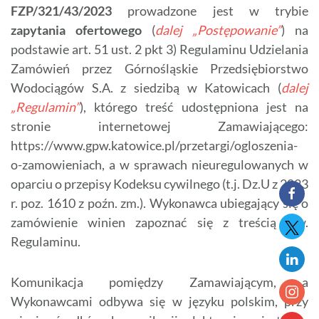
FZP/321/43/2023
prowadzone jest w trybie
zapytania ofertowego
(
dalej „Postępowanie”
) na
podstawie art. 51 ust. 2 pkt 3) Regulaminu Udzielania
Zamówień przez Górnośląskie Przedsiębiorstwo
Wodociągów S.A. z siedzibą w Katowicach (
dalej
„Regulamin”
), którego treść udostępniona jest na
stronie internetowej Zamawiającego:
https://www.gpw.katowice.pl/przetargi/ogloszenia-
o-zamowieniach,
a w sprawach nieuregulowanych w
oparciu o przepisy Kodeksu cywilnego (t.j. Dz.U z 2023
r. poz. 1610 z poźn. zm.). Wykonawca ubiegający się o
zamówienie winien zapoznać się z treścią ww.
Regulaminu.
Komunikacja pomiędzy Zamawiającym, a
Wykonawcami odbywa się w języku polskim, przy