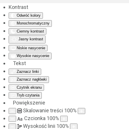
Kontrast
Odwróć kolory
Monochromatyczny
Ciemny kontrast
Jasny kontrast
Niskie nasycenie
Wysokie nasycenie
Tekst
Zaznacz linki
Zaznacz nagłówki
Czytnik ekranu
Tryb czytania
Powiększenie
Skalowanie treści
100
%
Czcionka
100
%
Aa
Wysokość linii
100
%